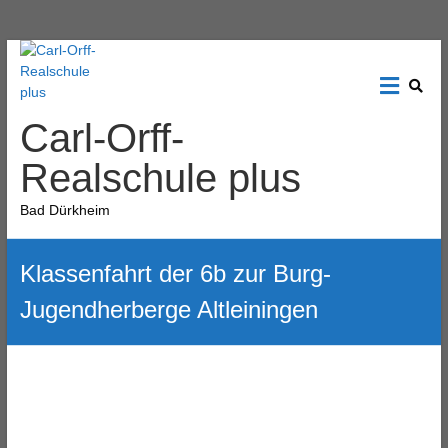
Carl-Orff-
Realschule plus
Bad Dürkheim
Klassenfahrt der 6b zur Burg-
Jugendherberge Altleiningen