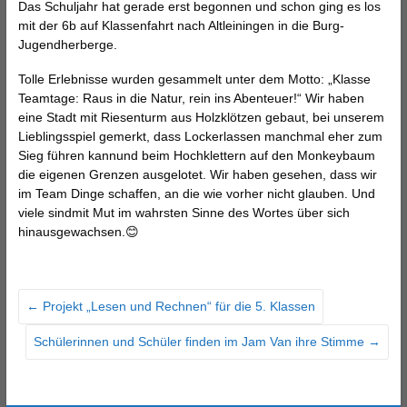
Das Schuljahr hat gerade erst begonnen und
schon ging es
los
mit der 6b auf Klassenfahrt nach Altleiningen in die Burg-
Jugendherberge.
Tolle Erlebnisse wurden gesammelt unter dem Motto: „Klasse
Teamtage: Raus in die Natur, rein ins Abenteuer!“ Wir haben
eine Stadt
mit Riesenturm
aus Holzklötzen gebaut, bei unserem
Lieblingsspiel
gemerkt, dass Lockerlassen manchmal eher zum
Sieg füh
ren kann
und beim Hochklettern auf den Monkeybaum
die eigenen Grenzen ausgelotet. Wir haben gesehen, dass
wir
im
Team
Dinge schaffen, an die wie vorher nicht glauben
. U
nd
viele sind
mit Mut im wahrsten Sinne des Wortes über sich
hinaus
ge
wachse
n
.
😊
←
Projekt „Lesen und Rechnen“ für die 5. Klassen
Schülerinnen und Schüler finden im Jam Van ihre Stimme
→