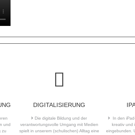
UNG
DIGITALISIERUNG
IP
eren
Die digitale Bildung und der
In den iPad
en und
verantwortungsvolle Umgang mit Medien
kreativ und 
g zu
spielt in unserem (schulischen) Alltag eine
eingebunden. 