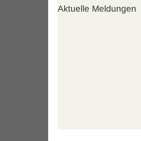
Aktuelle Meldungen
Aktuelle Infos Schulbu
6K United am 23.06.26
Auftritt der Bläserens
Strafprozess im Klass
Carl-Orff-Realschule p
WISO
Bienen-AG
Erfolg an d
Informationen zum Dat