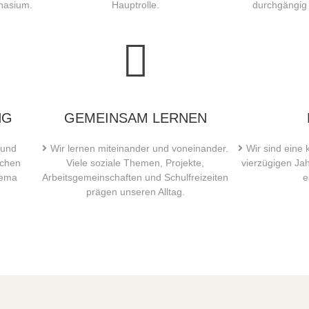
nasium.
Hauptrolle.
durchgängig
NG
GEMEINSAM LERNEN
 und
Wir lernen miteinander und voneinander.
Wir sind eine 
ichen
Viele soziale Themen, Projekte,
vierzügigen Ja
hema
Arbeitsgemeinschaften und Schulfreizeiten
e
prägen unseren Alltag.