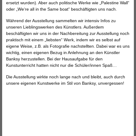
ersetzt wurden). Aber auch politische Werke wie
„
Palestine Wall
“
oder
„
We
‘
re all in the Same boat
“
besch
ä
ftigten uns nach.
W
ä
hrend der Ausstellung sammelten wir intensiv Infos zu
unseren Lieblingswerken des K
ü
nstlers. Au
ß
erdem
besch
ä
ftigten wir uns in der Nachbereitung zur Ausstellung noch
praktisch mit einem
„
liebsten
“
Werk, indem wir es selbst auf
eigene Weise, z.B. als Fotografie nachstellten. Dabei war es uns
wichtig, einen eigenen Bezug in Anlehnung an den K
ü
nstler
Banksy herzustellen. Bei der Hausaufgabe f
ü
r den
Kunstunterricht hatten nicht nur die Sch
ü
ler/innen Spa
ß…
Die Ausstellung wirkte noch lange nach und bleibt, auch durch
unsere eigenen Kunstwerke im Stil von Banksy, unvergessen!