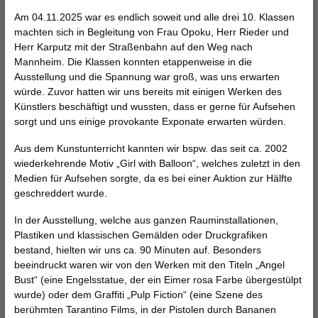
Am 04.11.2025 war es endlich soweit und alle drei 10. Klassen
machten sich in Begleitung von Frau Opoku, Herr Rieder und
Herr Karputz mit der Stra
ß
enbahn auf den Weg nach
Mannheim. Die Klassen konnten etappenweise in die
Ausstellung und die Spannung war gro
ß
, was uns erwarten
w
ü
rde. Zuvor hatten wir uns bereits mit einigen Werken des
K
ü
nstlers besch
ä
ftigt und wussten, dass er gerne f
ü
r Aufsehen
sorgt und uns einige provokante Exponate erwarten w
ü
rden.
Aus dem Kunstunterricht kannten wir bspw. das seit ca. 2002
wiederkehrende Motiv
„
Girl with Balloon
“
, welches zuletzt in den
Medien f
ü
r Aufsehen sorgte, da es bei einer Auktion zur H
ä
lfte
geschreddert wurde.
In der Ausstellung, welche aus ganzen Rauminstallationen,
Plastiken und klassischen Gem
ä
lden oder Druckgrafiken
bestand, hielten wir uns ca. 90 Minuten auf. Besonders
beeindruckt waren wir von den Werken mit den Titeln
„
Angel
Bust
“
(eine Engelsstatue, der ein Eimer rosa Farbe
ü
bergest
ü
lpt
wurde) oder dem Graffiti
„
Pulp Fiction
“
(eine Szene des
ber
ü
hmten Tarantino Films, in der Pistolen durch Bananen