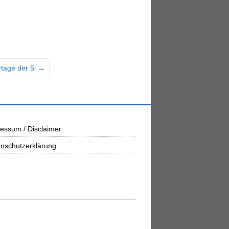
tage der 5i
→
essum / Disclaimer
nschutzerklärung