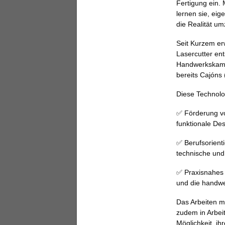
Fertigung ein.
lernen sie, ei
die Realität u
Seit Kurzem er
Lasercutter ent
Handwerkskamm
bereits Cajóns 
Diese Technolo
✅ Förderung vo
funktionale De
✅ Berufsorient
technische und
✅ Praxisnahes 
und die handwe
Das Arbeiten mi
zudem in Arbei
Möglichkeit, ih