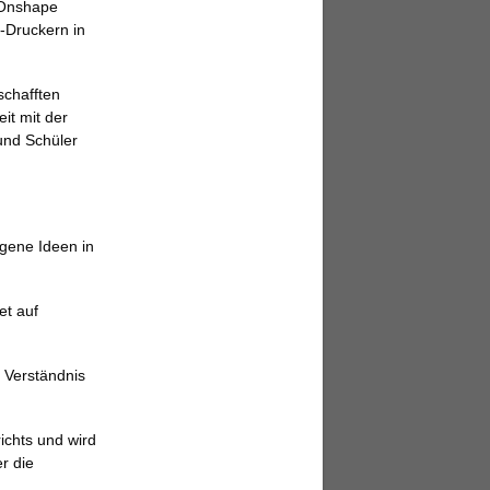
 Onshape
-Druckern in
schafften
it mit der
und Schüler
gene Ideen in
et auf
 Verständnis
ichts und wird
r die