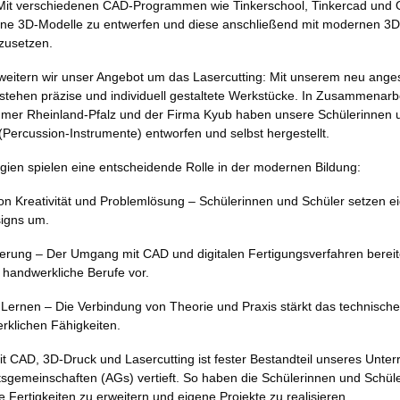
 Mit verschiedenen CAD-Programmen wie Tinkerschool, Tinkercad und
gene 3D-Modelle zu entwerfen und diese anschließend mit modernen 3D
mzusetzen.
weitern wir unser Angebot um das Lasercutting: Mit unserem neu ange
stehen präzise und individuell gestaltete Werkstücke. In Zusammenarbe
er Rheinland-Pfalz und der Firma Kyub haben unsere Schülerinnen 
(Percussion-Instrumente) entworfen und selbst hergestellt.
gien spielen eine entscheidende Rolle in der modernen Bildung:
n Kreativität und Problemlösung – Schülerinnen und Schüler setzen ei
signs um.
ierung – Der Umgang mit CAD und digitalen Fertigungsverfahren bereit
 handwerkliche Berufe vor.
Lernen – Die Verbindung von Theorie und Praxis stärkt das technische
rklichen Fähigkeiten.
t CAD, 3D-Druck und Lasercutting ist fester Bestandteil unseres Unterr
tsgemeinschaften (AGs) vertieft. So haben die Schülerinnen und Schüle
re Fertigkeiten zu erweitern und eigene Projekte zu realisieren.