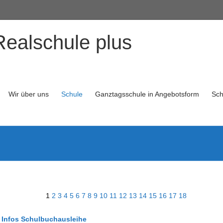
Realschule plus
Wir über uns
Schule
Ganztagsschule in Angebotsform
Sch
1
2
3
4
5
6
7
8
9
10
11
12
13
14
15
16
17
18
e Infos Schulbuchausleihe