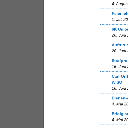
4. Augus
Feierlic
1. Juli 2
6K Unit
26. Juni
Auftrit
26. Juni
Strafpro
16. Juni
Carl-Or
WISO
16. Juni
Bienen
4. Mai 2
Erfolg 
4. Mai 2