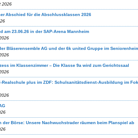
t 2026
her Abschied für die Abschlussklassen 2026
026
ed am 23.06.26 in der SAP-Arena Mannheim
 2026
t der Bläserensemble AG und der 6k united Gruppe im Seniorenhei
 2026
zess im Klassenzimmer – Die Klasse 9a wird zum Gerichtssaal
 2026
ff-Realschule plus im ZDF: Schulsanitätsdienst-Ausbildung im Fo
 2026
-AG
026
an der Börse: Unsere Nachwuchstrader räumen beim Planspiel ab
026