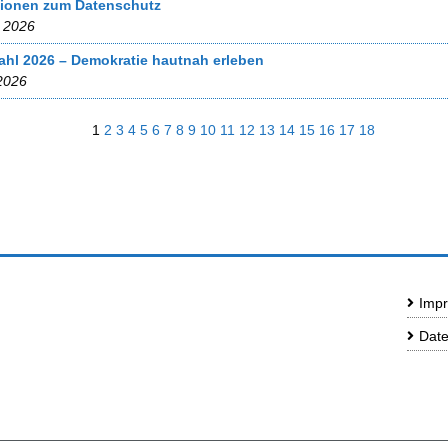
tionen zum Datenschutz
 2026
ahl 2026 – Demokratie hautnah erleben
2026
1
2
3
4
5
6
7
8
9
10
11
12
13
14
15
16
17
18
Impr
Date